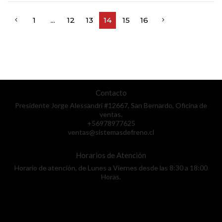
1
...
12
13
14
15
16
Contacto
Presidente Jorge Alessandri #12667, San Bernardo, Oficina de
ventas.
+56978977625
ventas@sistemasdefreno.cl
Horarios de Atención
Horario de atención, de Lunes a Viernes desde las 8:30 a 18:00
Horas.