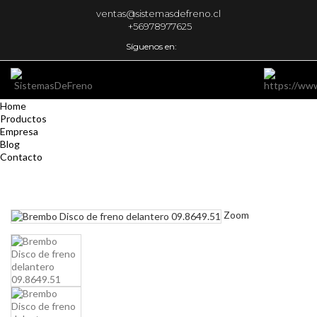
ventas@sistemasdefreno.cl
+56978977625
Síguenos en:
Home
Productos
Empresa
Blog
Contacto
Zoom