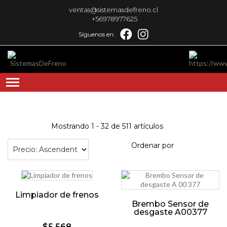
ventas@sistemasdefreno.cl
+56978977625
Síguenos en:
Mostrando 1 - 32 de 511 artículos
Ordenar por
Limpiador de frenos
Brembo Sensor de
desgaste A00377
$5.568