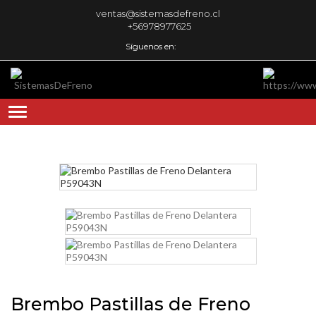
ventas@sistemasdefreno.cl
+56978977625
Síguenos en:
Brembo Pastillas de Freno