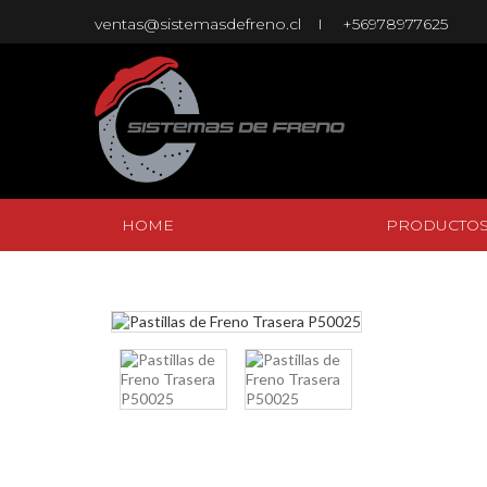
ventas@sistemasdefreno.cl
+56978977625
HOME
PRODUCTO
HOME
PRODUCTO