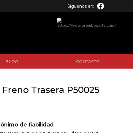
Síguenos en:
BLOG
CONTACTO
BLOG
CONTACTO
 Freno Trasera P50025
ónimo de fiabilidad
xima seguridad de frenada gracias al uso de más