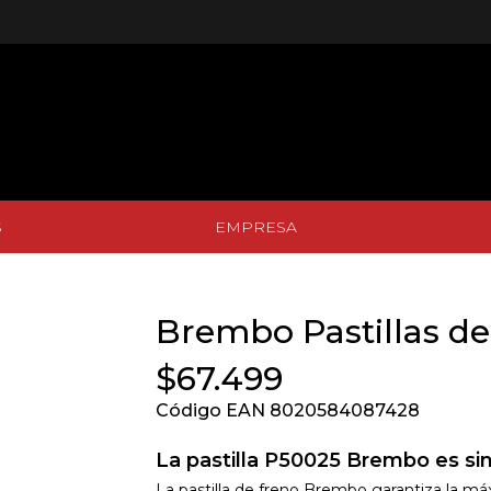
S
EMPRESA
S
EMPRESA
Brembo Pastillas de
$67.499
Código EAN 8020584087428
La pastilla P50025 Brembo es sin
La pastilla de freno Brembo garantiza la má