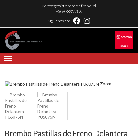
ventas@sistemasdefreno.cl
+56978977625
Síguenos en:
Zoom
Brembo Pastillas de Freno Delantera