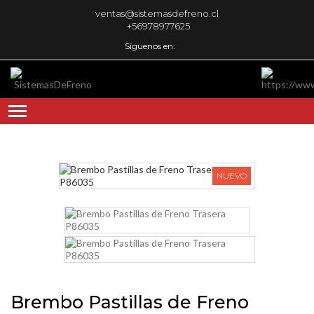
ventas@sistemasdefreno.cl
+56978977625
Síguenos en:
NUEVO
Brembo Pastillas de Freno