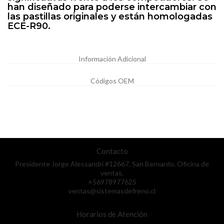
han diseñado para poderse intercambiar con
las pastillas originales y están homologadas
ECE-R90.
Información Adicional
Códigos OEM
Contacto
Presidente Jorge Alessandri #12667, San Bernardo, Oficina de
ventas.
+56978977625
ventas@sistemasdefreno.cl
Horarios de Atención