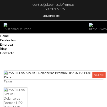
ventas@sistemasdefreno.cl
+56978977625
Síguenos en:
Home
Productos
Empresa
Blog
Contacto
NUEVO
Zoom