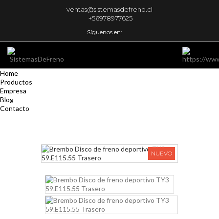
ventas@sistemasdefreno.cl
+56978977625
Síguenos en:
Home
Productos
Empresa
Blog
Contacto
NUEVO