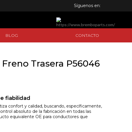
Síguenos en:
BLOG
CONTACTO
BLOG
CONTACTO
 Freno Trasera P56046
e fiabilidad
iza confort y calidad, buscando, específicamente,
ntrol absoluto de la fabricación en todas las
oducto equivalente OE para conductores que