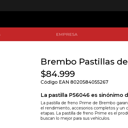
S
EMPRESA
S
EMPRESA
Brembo Pastillas de
$84.999
Código EAN 8020584055267
La pastilla P56046 es sinónimo d
La pastilla de freno Prime de Brembo garant
el rendimiento, accesorios completos y un co
etapas. La pastilla de freno Prime es el pr
buscan lo mejor para sus vehículos.