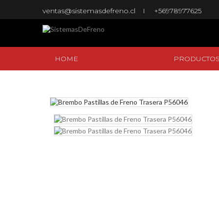
ventas@sistemasdefreno.cl
+56978977625
HOME
PRODUCTO
HOME
PRODUCTO