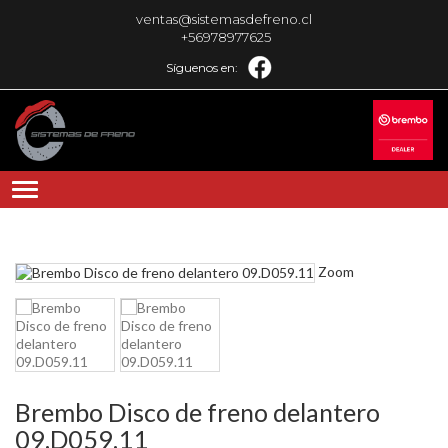
ventas@sistemasdefreno.cl
+56978977625
Síguenos en:
Zoom
Brembo Disco de freno delantero
09.D059.11