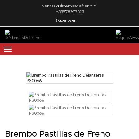
ventas@sistemasdefreno.cl
+56978977625
Síguenos en:
Brembo Pastillas de Freno