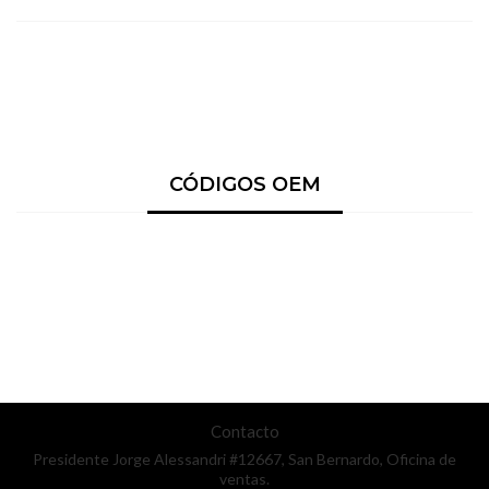
CÓDIGOS OEM
Contacto
Presidente Jorge Alessandri #12667, San Bernardo, Oficina de
ventas.