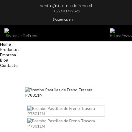
ventas@sistemasdefreno.cl
+56978977625
Síguenos en:
Home
Productos
Empresa
Blog
Contacto