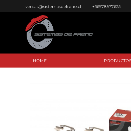
ventas@sistemasdefreno.cl
+56978977625
HOME
PRODUCTO
HOME
PRODUCTO