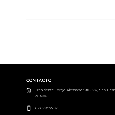
CONTACTO
Presidente Jorge Alessandri #12667, San Bern
ventas.
+56978977625