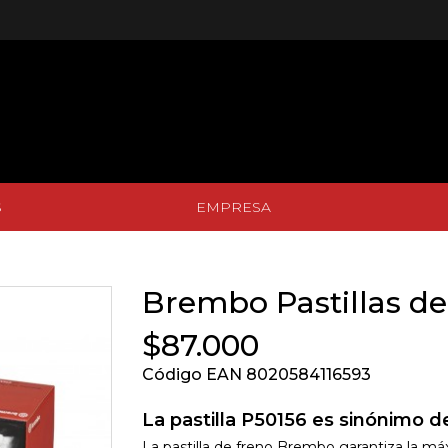
S
EMPRESA
S
EMPRESA
Brembo Pastillas de
$87.000
Código EAN 8020584116593
La pastilla P50156 es sinónimo de
La pastilla de freno Brembo garantiza la má