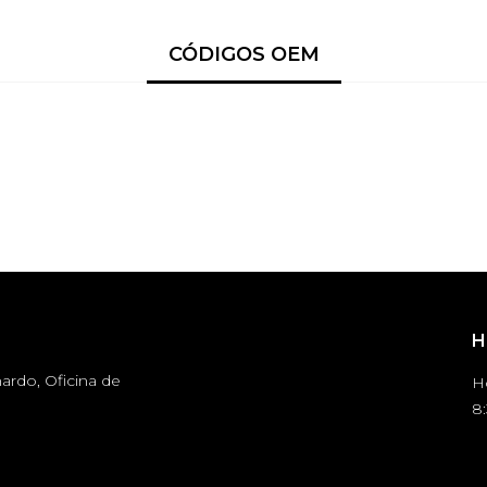
CÓDIGOS OEM
H
ardo, Oficina de
H
8: