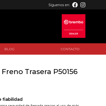
Síguenos en:
BLOG
CONTACTO
BLOG
CONTACTO
 Freno Trasera P50156
 fiabilidad
xima seguridad de frenada gracias al uso de más