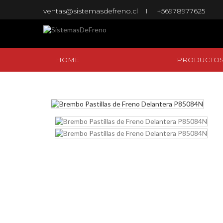
ventas@sistemasdefreno.cl
+56978977625
HOME
PRODUCTO
HOME
PRODUCTO