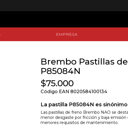
S
EMPRESA
S
EMPRESA
Brembo Pastillas de
P85084N
$75.000
Código EAN 8020584100134
La pastilla P85084N es sinónimo 
Las pastillas de freno Brembo NAO se des
menor desgaste por fricción y baja emisión d
menores requisitos de mantenimiento.