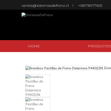
ventas@sistemasdefreno.cl
+56978977625
HOME
PRODUCTO
HOME
PRODUCTO
Zoo