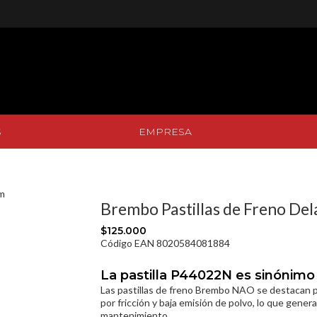
S
EMPRESA
S
EMPRESA
m
Brembo Pastillas de Freno De
$125.000
Código EAN 8020584081884
La pastilla P44022N es sinónimo 
Las pastillas de freno Brembo NAO se destacan 
por fricción y baja emisión de polvo, lo que gener
mantenimiento.