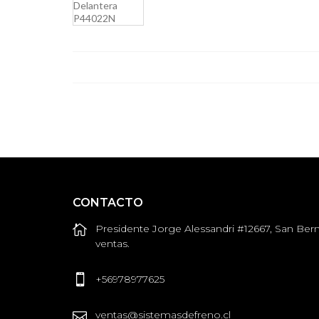
CONTACTO
Presidente Jorge Alessandri #12667, San Bern
ventas.
+56978977625
ventas@sistemasdefreno.cl