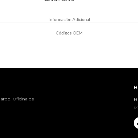
Información Adicional
Códigos OEM
H
ardo, Oficina de
H
8: