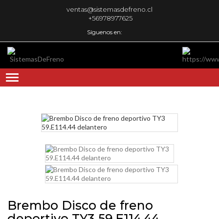
ventas@sistemasdefreno.cl
+56978977625
Síguenos en:
Brembo Disco de freno
deportivo TY3 59.E114.44