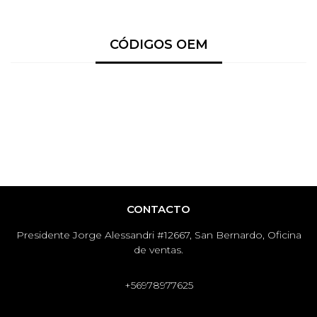
CÓDIGOS OEM
CONTACTO
Presidente Jorge Alessandri #12667, San Bernardo, Oficina
de ventas.
+56978977625