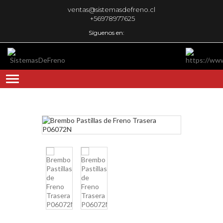
ventas@sistemasdefreno.cl
+56978977625
Síguenos en: