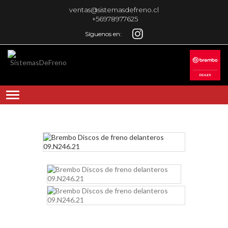
ventas@sistemasdefreno.cl
+56978977625
Síguenos en: