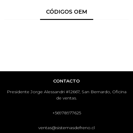
CÓDIGOS OEM
CONTACTO
Presidente Jorge Alessandri #12667, San Bernardo, Oficina
de ventas.
+56978977625
ventas@sistemasdefreno.cl