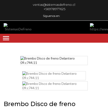
ventas@sistemasdefreno.cl
+56978977625
Síguenos en:
Brembo Disco de freno