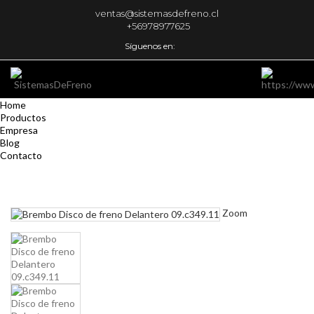
ventas@sistemasdefreno.cl
+56978977625
Síguenos en:
Home
Productos
Empresa
Blog
Contacto
Zoom