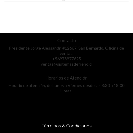
Contacto
Presidente Jorge Alessandri #12667, San Bernardo, Oficina de
ventas.
+56978977625
ventas@sistemasdefreno.cl
Horarios de Atención
Horario de atención, de Lunes a Viernes desde las 8:30 a 18:00
Horas.
Términos & Condiciones