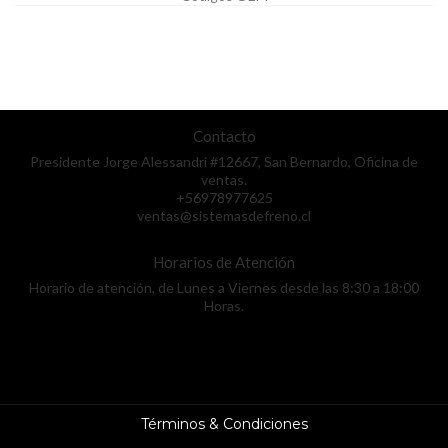
Contacto
Presidente Jorge Alessandri #12667, San Bernardo, Oficina de
ventas.
+56978977625
ventas@sistemasdefreno.cl
Horarios de Atención
Horario de atención, de Lunes a Viernes desde las 8:30 a 18:00
Horas.
Términos & Condiciones