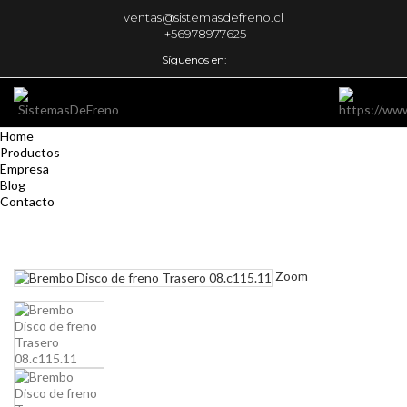
ventas@sistemasdefreno.cl
+56978977625
Síguenos en:
Home
Productos
Empresa
Blog
Contacto
Zoom