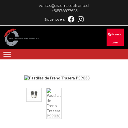
ventas@sistemasdefreno.cl
+56978977625
Síguenos en: