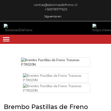
ventas@sistemasdefreno.cl
+56978977625
Síguenos en:
Brembo Pastillas de Freno