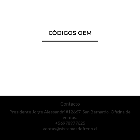
CÓDIGOS OEM
Contacto
Presidente Jorge Alessandri #12667, San Bernardo, Oficina de
ventas.
+56978977625
ventas@sistemasdefreno.cl