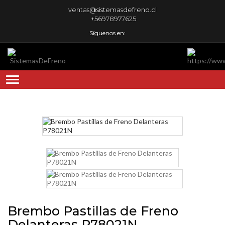
ventas@sistemasdefreno.cl
+56978977625
Síguenos en:
Brembo Pastillas de Freno
Delanteras P78021N