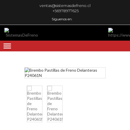
ventas@sistemasdefreno.cl
+56978977625
Síguenos en: