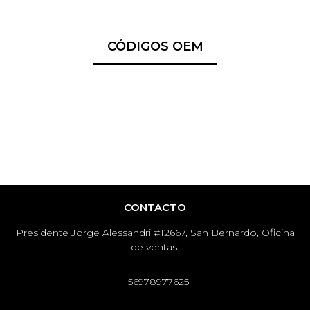
CÓDIGOS OEM
CONTACTO
Presidente Jorge Alessandri #12667, San Bernardo, Oficina
de ventas.
+56978977625