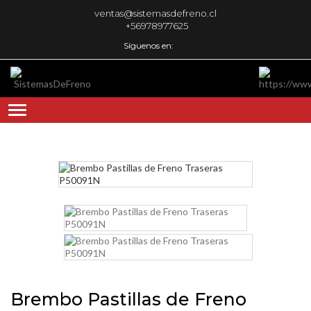
ventas@sistemasdefreno.cl
+56978977625
Síguenos en:
Brembo Pastillas de Freno