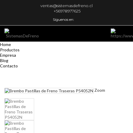
ventas@sistemasdefreno.cl
+56978977625
Síguenos en:
Home
Productos
Empresa
Blog
Contacto
Zoom