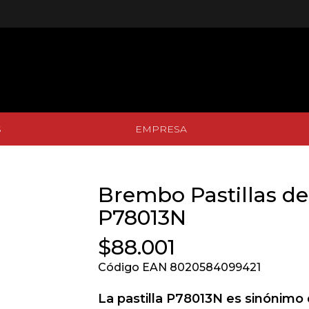
S
EMPRESA
S
EMPRESA
Brembo Pastillas de
P78013N
$88.001
Código EAN 8020584099421
La pastilla P78013N es sinónimo 