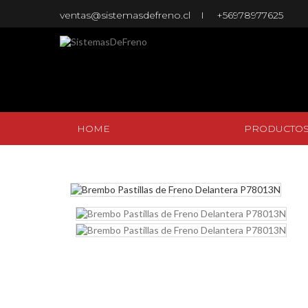
ventas@sistemasdefreno.cl
+56978977625
HOME
PRODUCTO
HOME
PRODUCTO