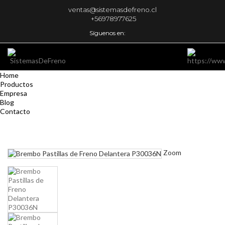
ventas@sistemasdefreno.cl
+56978977625
Síguenos en:
Home
Productos
Empresa
Blog
Contacto
Zoom