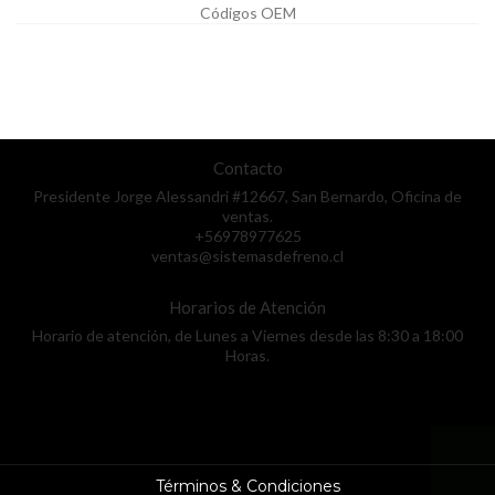
Códigos OEM
Contacto
Presidente Jorge Alessandri #12667, San Bernardo, Oficina de
ventas.
+56978977625
ventas@sistemasdefreno.cl
Horarios de Atención
Horario de atención, de Lunes a Viernes desde las 8:30 a 18:00
Horas.
Términos & Condiciones