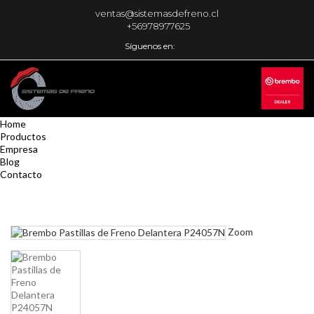
ventas@sistemasdefreno.cl
+56978977625
Síguenos en:
Home
Productos
Empresa
Blog
Contacto
Zoom