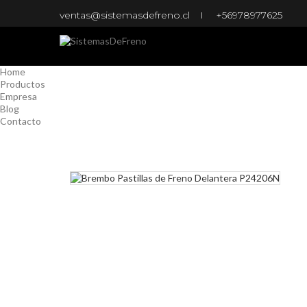
ventas@sistemasdefreno.cl
+56978977625
Home
Productos
Empresa
Blog
Contacto
Home
Productos
Empresa
Blog
Contacto