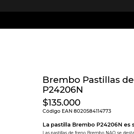
Brembo Pastillas de
P24206N
$135.000
Código EAN 8020584114773
La pastilla Brembo P24206N es s
Las pastillas de freno Brembo NAO se des