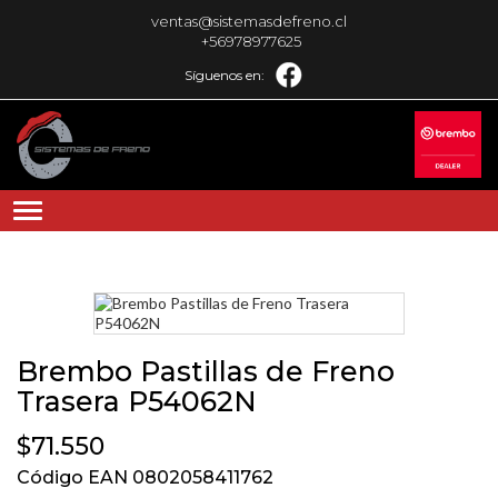
ventas@sistemasdefreno.cl
+56978977625
Síguenos en:
Brembo Pastillas de Freno
Trasera P54062N
$71.550
Código EAN 0802058411762