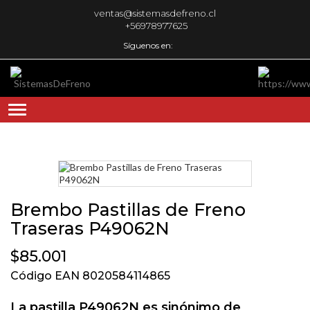
ventas@sistemasdefreno.cl
+56978977625
Síguenos en:
Brembo Pastillas de Freno
Traseras P49062N
$85.001
Código EAN 8020584114865
La pastilla P49062N es sinónimo de